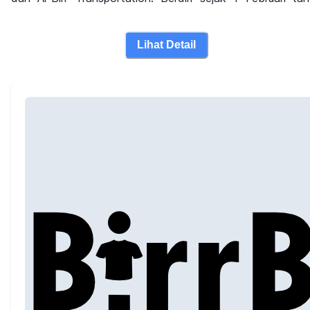
2019, bermula dari resto rumahan yang fokus pada penjua
di Go Food dan Grab Food. Meski hanya bertahan sekitar
Lihat Detail
bulan tidak lantas membuat founder pasrah begitu saj
mencoba peruntungan baru dengan memulai bisnis pa
industri pakaian bernama Al-Birr Klambi pada akhir 20
yang berfokus pada kualitas premium dan harga yang cuk
terjangkau. Masih di industri yang sama, 9 bulan kemud
kami menciptakan merek baru bernama AB T-Shirt, d
disusul M66 T-Shirt 2 bulan kemudian ,untuk produk den
harga yang lebih terjangkau. Di sisi lain keberadaan Al-B
Indonesia yang berada di Kota Yogyakarta menjadi alas
utama ikut berperan sebagai pelaku wisata dengan membu
merek bernama Al-Birr Transportation pada tahun 20
untuk mengakomodir kebutuhan transportasi wisataw
lokal dan mancanegara yang ingin berlibur di ko
Yogyakarta dan sekitarnya.